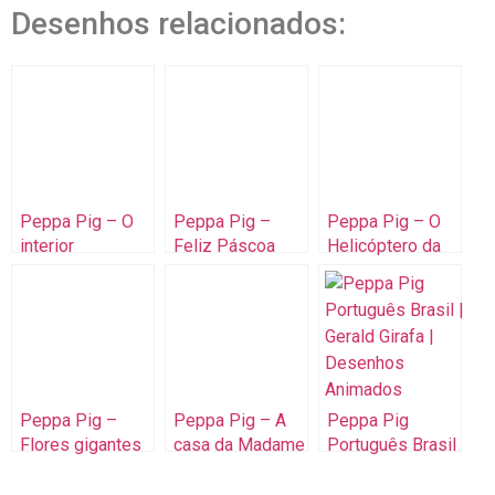
Desenhos relacionados:
Peppa Pig – O
Peppa Pig –
Peppa Pig – O
interior
Feliz Páscoa
Helicóptero da
com a Peppa!
Dona Coelha
Peppa Pig –
Peppa Pig – A
Peppa Pig
Flores gigantes
casa da Madame
Português Brasil
Gazela
| Gerald Girafa |
Desenhos