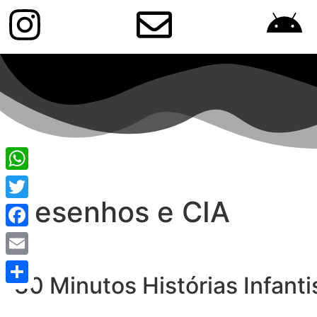
WhatsApp
Desenhos e CIA
Twitter
Facebook
Email
30 Minutos Histórias Infanti
Share