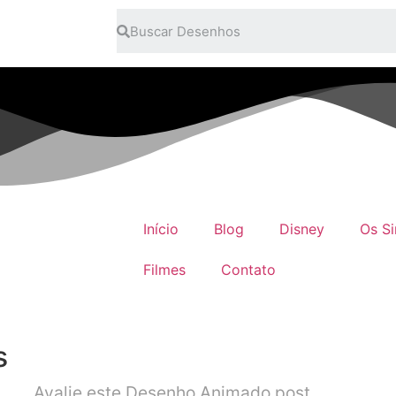
Início
Blog
Disney
Os S
Filmes
Contato
s
Avalie este Desenho Animado post