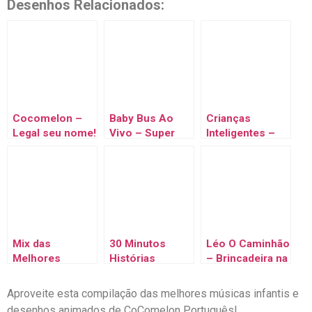
Desenhos Relacionados:
Cocomelon –
Baby Bus Ao
Crianças
Legal seu nome!
Vivo – Super
Inteligentes –
Melhores
Equipe de
Compilação de
Canções
Resgaste, Ação!
Episódios
Mix das
30 Minutos
Léo O Caminhão
Melhores
Histórias
– Brincadeira na
Músicas Infantis
Infantis
neve com Léo
Aproveite esta compilação das melhores músicas infantis e
desenhos animados de CoComelon Português!