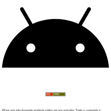
6Esse site não hospeda nenhum vídeo em seu servidor. Todo o conteúdo é