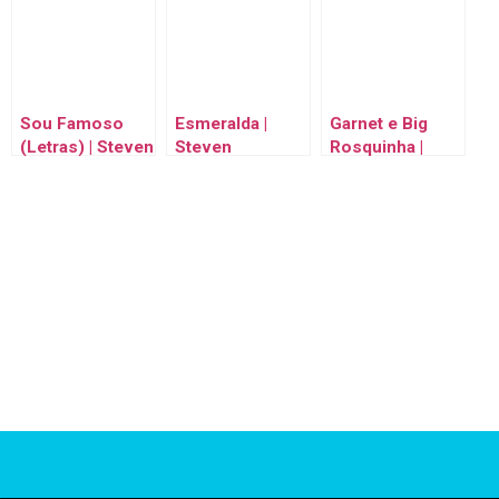
Network
Network
Cartoon
Network
Sou Famoso
Esmeralda |
Garnet e Big
(Letras) | Steven
Steven
Rosquinha |
Universo |
Universo |
Steven
Cartoon
Cartoon
Universo |
Network
Network
Cartoon
Network |
Steven
Universo |
Cartoon
Network