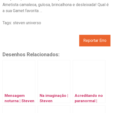
Ametista camaleoa, gulosa, brincalhona e desleixada! Qual é
a sua Garnet favorita …
Tags: steven universo
Reportar Erro
Desenhos Relacionados:
Mensagem
Na imaginação |
Acreditando no
noturna | Steven
Steven
paranormal |
Universo |
Universo |
Steven
Cartoon
Cartoon
Universo |