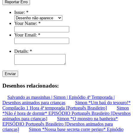
Reportar Erro
Issue:
*
Your Name:
*
Your Email:
*
Details:
*
Enviar
Desenhos relacionados:
Salvando as massinhas | Simon | Episódio 4ª Temporada |
Desenhos animados para crianças
Simon *Um baú do tesouro!*
Compilação 1 Hora 4ª temporada [Português Brasileiro]
Simon
*Não é hora de dormir* EPISÓDIO Português Brasileiro [Desenhos
animados para crianças]
Simon *O monstro na banheira*
EPISÓDIO Português Brasileiro [Desenhos animados para
crianças]
Simon *Nossa base secreta corre perigo* Episódio