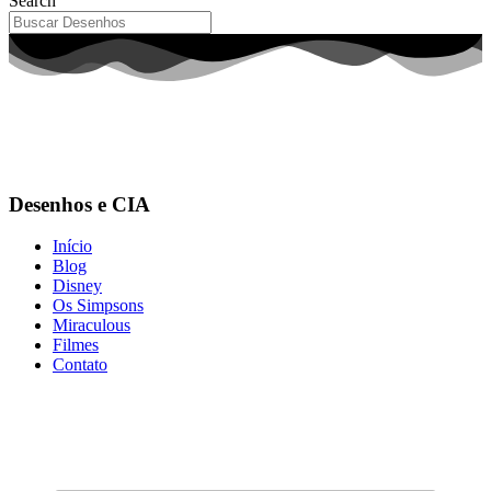
Search
Desenhos e CIA
Início
Blog
Disney
Os Simpsons
Miraculous
Filmes
Contato