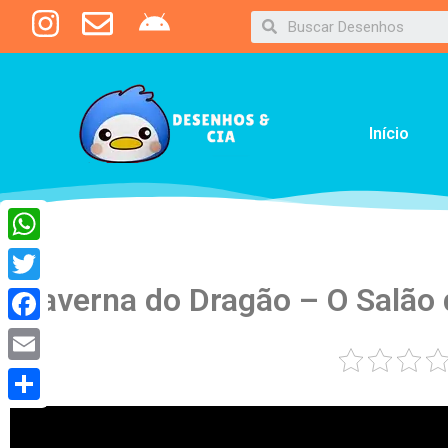
Início
WhatsApp
Caverna do Dragão – O Salão 
Twitter
Facebook
Email
Share