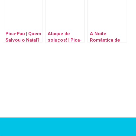
Animados em
Português
Animados em
Português
Português
Pica-Pau | Quem
Ataque de
A Noite
Salvou o Natal? |
soluços! | Pica-
Romântica de
Desenhos
Pau | Episódio
Inverno do Pica-
Animados em
Completo |
Pau!| Pica-Pau |
Português
Desenhos
Desenhos
Animados em
Animados em
Português
Português