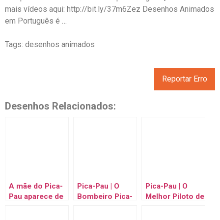
mais vídeos aqui: http://bit.ly/37m6Zez Desenhos Animados
em Português é …
Tags: desenhos animados
Reportar Erro
Desenhos Relacionados:
A mãe do Pica-
Pica-Pau | O
Pica-Pau | O
Pau aparece de
Bombeiro Pica-
Melhor Piloto de
surpresa | Pica-
Pau | Desenhos
Todos |
Pau | Desenhos
Animados em
Desenhos