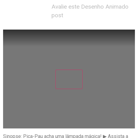
Avalie este Desenho Animado
post
Sinopse: Pica-Pau acha uma lâmpada mágica! ▶︎ Assista a