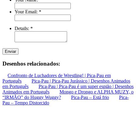
Your Email:
*
Details:
*
Enviar
Desenhos relacionados:
Confronto de Luchadores de Wrestling! | Pica-Pau em
Português
Pica-Pau | Pica-Pau Jurássico | Desenhos Animados
em Português
Pica-Pau | Pica-Pau é um super espião | Desenhos
Animados em Português
Mongo e Drongo e ALPHA MUZY, o
“IRMÃO” do Huggy Wuggy?
Pica-Pau – Está frio
Pica-
Pau – Tempo Distorcido