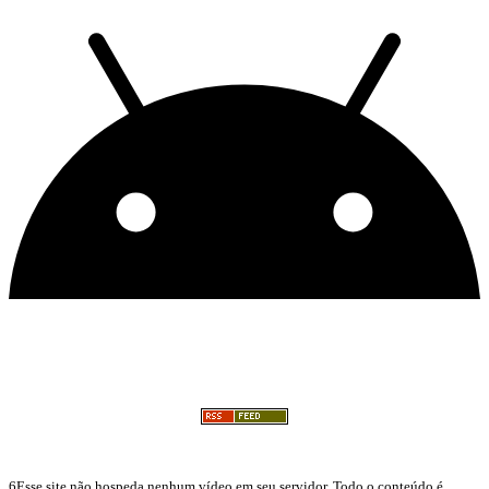
6Esse site não hospeda nenhum vídeo em seu servidor. Todo o conteúdo é