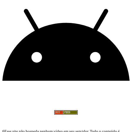
6Esse site não hospeda nenhum vídeo em seu servidor. Todo o conteúdo é