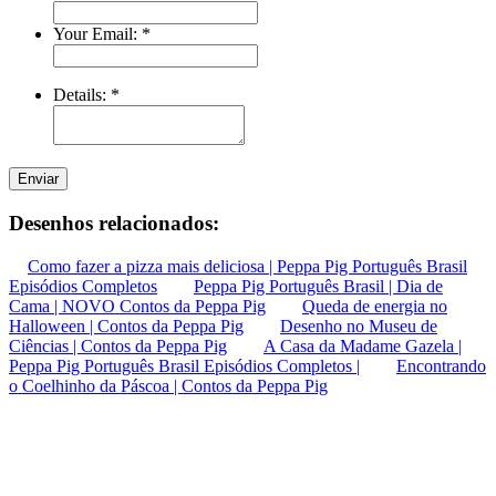
Your Email:
*
Details:
*
Enviar
Desenhos relacionados:
Como fazer a pizza mais deliciosa | Peppa Pig Português Brasil
Episódios Completos
Peppa Pig Português Brasil | Dia de
Cama | NOVO Contos da Peppa Pig
Queda de energia no
Halloween | Contos da Peppa Pig
Desenho no Museu de
Ciências | Contos da Peppa Pig
A Casa da Madame Gazela |
Peppa Pig Português Brasil Episódios Completos |
Encontrando
o Coelhinho da Páscoa | Contos da Peppa Pig