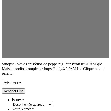
Sinopse: Novos episódios de peppa pig: https://bit.ly/3HApEqM
Mais episódios completos: https://bit.ly/42j2zAH ✓ Cliquem aqui
para …
Tags: peppa
Reportar Erro
Issue:
*
Your Name:
*