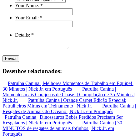
Your Name:
*
Your Email:
*
Details:
*
Enviar
Desenhos relacionados:
Patrulha Canina | Melhores Momentos de Trabalho em Equipe! |
30 Minutos | Nick Jr. em Português
Patrulha Canina |
Momentos mais Corajosos de Chase! | Compilação de 35 Minutos |
Nick Jr.
Patrulha Canina | Orange Carpet Edição Especial:
Patrulheiros Mirins em Treinamento | Nick Jr.
Patrulha Canina |
Resgates de Animais do Oceano | Nick Jr. em Português
Patrulha Canina | Dinossauros Bebês Perdidos Precisam Ser
Resgatados | Nick Jr. em Português
Patrulha Canina | 30
MINUTOS de resgates de animais fofinhos | Nick Jr. em
Português