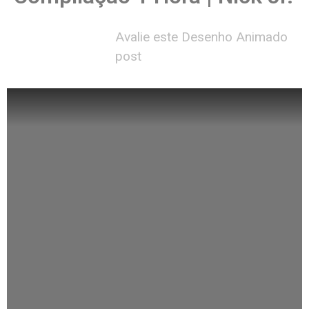
Avalie este Desenho Animado
post