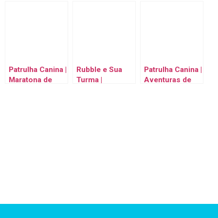
MAIS
de Tecnologia
Animais da Baía
CORAJOSOS de
Mais Legais
da Aventura! | 1
Animais em
com Rubble,
Hora | Nick Jr.
Família! | Nick Jr.
Marshall e Ryder
em Português
em Português
| Nick Jr.
Patrulha Canina |
Rubble e Sua
Patrulha Canina |
Maratona de
Turma |
Aventuras de
Resgate de 3
Construções no
Dinossauros
Horas! | Nick Jr.
Quintal com
com Rex! | Nick
em Português
Rubble e Motor!
Jr. em
| Nick Jr. em
Português
Português