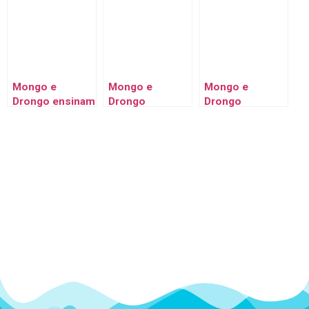
ESTIMAÇÃO em
os BICHINHOS
PREFERIDOS do
DESENHO
DE ESTIMAÇÃO
Drongo –
ANIMADO
– Desenho
DESENHO
Animado
ANIMADO
Mongo e
Mongo e
Mongo e
Drongo ensinam
Drongo
Drongo
como não
COLEÇÃO
ENSINAM a VER
cuidar dos
ANIVERSÁRIO –
AS HORAS
bichinhos:
episódios de
Senhor Samsa
Aniversário
GIGANTE ou
baratinha frita?