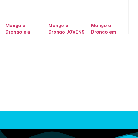
Animado
revelam o
Animado
VILÃO
MISTERIOSO –
Desenho
Mongo e
Mongo e
Mongo e
Animado
Drongo e a
Drongo JOVENS
Drongo em
ENTREGA PRO
em FNAF 1
RAINBOW
COIOTE E PAPA-
Noite 2 – FIVE
FRIENDS 2 Parte
LÉGUAS do
NIGHTS AT
FINAL na
Looney Tunes
FREDDY'S 1 em
Montanha Russa
Desenho
Animado