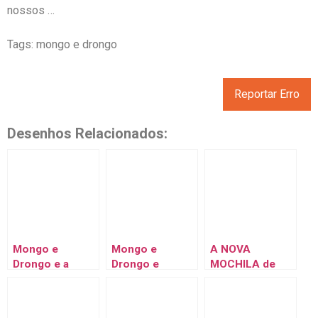
nossos …
Tags: mongo e drongo
Reportar Erro
Desenhos Relacionados:
Mongo e
Mongo e
A NOVA
Drongo e a
Drongo e
MOCHILA de
ENTREGA NAS
MONGO E
Mongo e
ALTURAS –
DRONGO
Drongo –
Desenho
JOVENS
Desenho