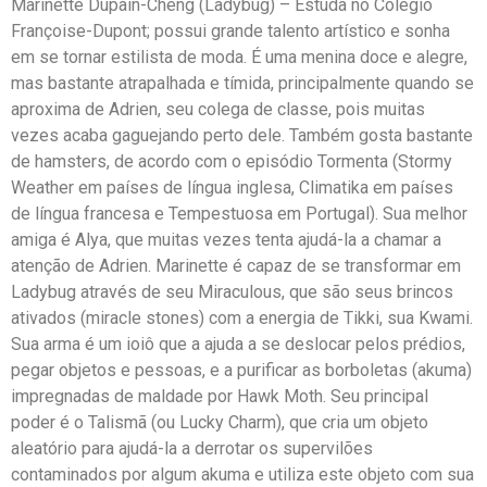
Marinette Dupain-Cheng (Ladybug) – Estuda no Colégio
Françoise-Dupont; possui grande talento artístico e sonha
em se tornar estilista de moda. É uma menina doce e alegre,
mas bastante atrapalhada e tímida, principalmente quando se
aproxima de Adrien, seu colega de classe, pois muitas
vezes acaba gaguejando perto dele. Também gosta bastante
de hamsters, de acordo com o episódio Tormenta (Stormy
Weather em países de língua inglesa, Climatika em países
de língua francesa e Tempestuosa em Portugal). Sua melhor
amiga é Alya, que muitas vezes tenta ajudá-la a chamar a
atenção de Adrien. Marinette é capaz de se transformar em
Ladybug através de seu Miraculous, que são seus brincos
ativados (miracle stones) com a energia de Tikki, sua Kwami.
Sua arma é um ioiô que a ajuda a se deslocar pelos prédios,
pegar objetos e pessoas, e a purificar as borboletas (akuma)
impregnadas de maldade por Hawk Moth. Seu principal
poder é o Talismã (ou Lucky Charm), que cria um objeto
aleatório para ajudá-la a derrotar os supervilões
contaminados por algum akuma e utiliza este objeto com sua