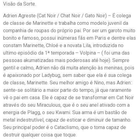
Visão da Sorte.
Adrien Agreste (Cat Noir / Chat Noir / Gato Noir) – É colega
de classe de Marinette e trabalha como modelo juvenil da
companhia de roupas do próprio pai. Por ser um garoto muito
bonito e famoso, possui inúmeras fãs em Paris e dentre elas
constam Marinette, Chloé e a novata Lila, introduzida no
ultimo episódio da 1ª temporada – Volpina – ( foi uma das
pessoas akumatizadas mais poderosas até hoje). Sempre
gentil e calmo, Adrien não dá muita atenção às meninas, pois
é apaixonado por Ladybug, sem saber que ela é sua colega
de classe, Marinette. Seu melhor amigo é Nino, mas Adrien::
sente-se solitário a maior parte do tempo, já que raramente
vê o pai em casa. Ele é capaz de se transformar em Cat Noir
através do seu Miraculous, que é o seu anel ativado com a
energia de Plagg, o seu Kwami. Sua arma é um bastão de
metal indestrutível, capaz de esticar e diminuir de tamanho.
Seu principal poder é o Cataclismo, que o torna capaz de
destruir qualquer coisa que toque.