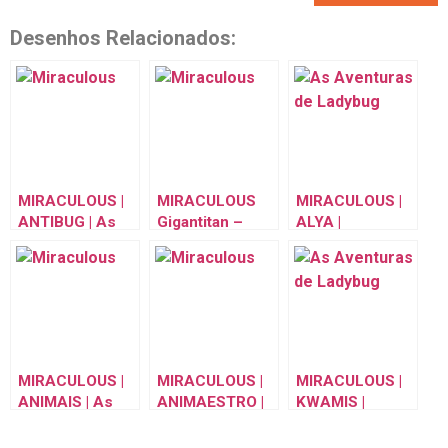
Desenhos Relacionados:
MIRACULOUS |
MIRACULOUS
MIRACULOUS |
ANTIBUG | As
Gigantitan –
ALYA |
Aventuras de
Akumatized As
TEMPORADA 2 |
Ladybug |
Aventuras de
As Aventuras
episódio oficial
Ladybug |
de Ladybug
episódio oficial
MIRACULOUS |
MIRACULOUS |
MIRACULOUS |
ANIMAIS | As
ANIMAESTRO |
KWAMIS |
Aventuras de
As Aventuras
TEMPORADA 1 |
Ladybug
de Ladybug
As Aventuras