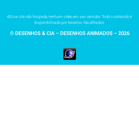
6Esse site não hospeda nenhum vídeo em seu servidor. Todo o conteúdo é
disponibilizado por terceiros não afiliados.
© DESENHOS & CIA – DESENHOS ANIMADOS – 2026