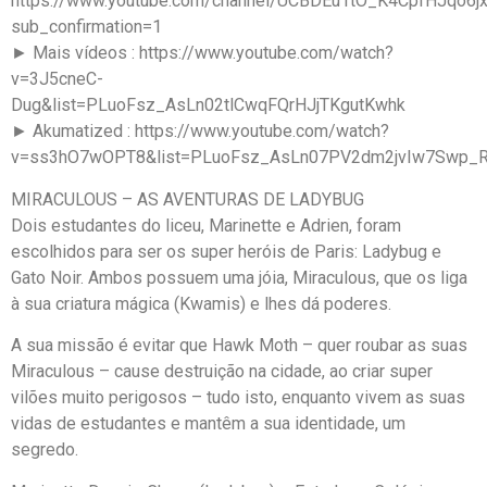
https://www.youtube.com/channel/UCBDEu1tO_K4CpfHJqo6j
sub_confirmation=1
► Mais vídeos : https://www.youtube.com/watch?
v=3J5cneC-
Dug&list=PLuoFsz_AsLn02tlCwqFQrHJjTKgutKwhk
► Akumatized : https://www.youtube.com/watch?
v=ss3hO7wOPT8&list=PLuoFsz_AsLn07PV2dm2jvIw7Swp_
MIRACULOUS – AS AVENTURAS DE LADYBUG
Dois estudantes do liceu, Marinette e Adrien, foram
escolhidos para ser os super heróis de Paris: Ladybug e
Gato Noir. Ambos possuem uma jóia, Miraculous, que os liga
à sua criatura mágica (Kwamis) e lhes dá poderes.
A sua missão é evitar que Hawk Moth – quer roubar as suas
Miraculous – cause destruição na cidade, ao criar super
vilões muito perigosos – tudo isto, enquanto vivem as suas
vidas de estudantes e mantêm a sua identidade, um
segredo.