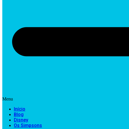
Menu
Início
Blog
Disney
Os Simpsons