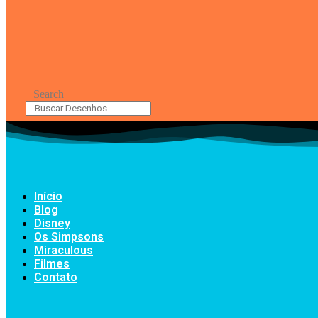
Search
Início
Blog
Disney
Os Simpsons
Miraculous
Filmes
Contato