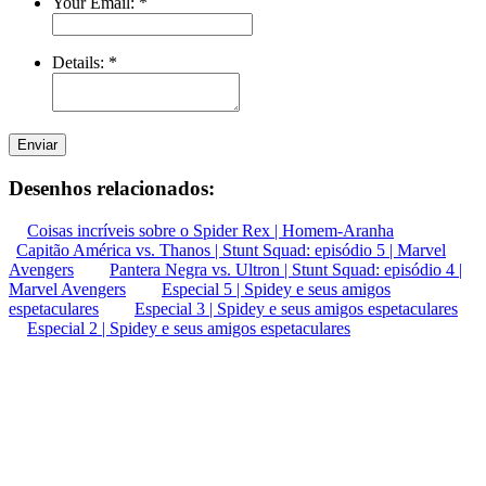
Your Email:
*
Details:
*
Enviar
Desenhos relacionados:
Coisas incríveis sobre o Spider Rex | Homem-Aranha
Capitão América vs. Thanos | Stunt Squad: episódio 5 | Marvel
Avengers
Pantera Negra vs. Ultron | Stunt Squad: episódio 4 |
Marvel Avengers
Especial 5 | Spidey e seus amigos
espetaculares
Especial 3 | Spidey e seus amigos espetaculares
Especial 2 | Spidey e seus amigos espetaculares