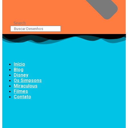
Search
Início
Blog
Disney
Os Simpsons
Miraculous
Filmes
Contato