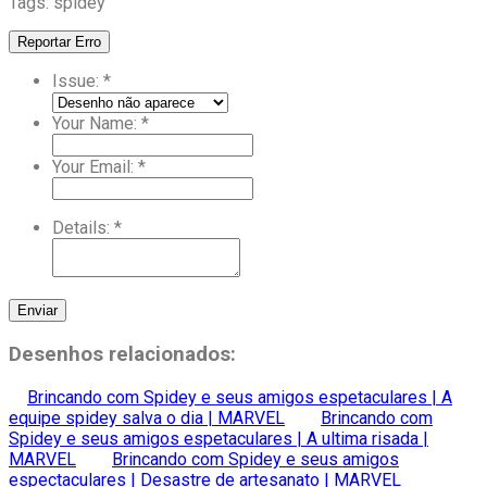
Tags: spidey
Reportar Erro
Issue:
*
Your Name:
*
Your Email:
*
Details:
*
Enviar
Desenhos relacionados:
Brincando com Spidey e seus amigos espetaculares | A
equipe spidey salva o dia | MARVEL
Brincando com
Spidey e seus amigos espetaculares | A ultima risada |
MARVEL
Brincando com Spidey e seus amigos
espectaculares | Desastre de artesanato | MARVEL