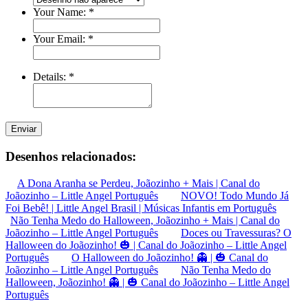
Your Name:
*
Your Email:
*
Details:
*
Enviar
Desenhos relacionados:
A Dona Aranha se Perdeu, Joãozinho + Mais | Canal do
Joãozinho – Little Angel Português
NOVO! Todo Mundo Já
Foi Bebê! | Little Angel Brasil | Músicas Infantis em Português
Não Tenha Medo do Halloween, Joãozinho + Mais | Canal do
Joãozinho – Little Angel Português
Doces ou Travessuras? O
Halloween do Joãozinho! 🎃 | Canal do Joãozinho – Little Angel
Português
O Halloween do Joãozinho! 👻 | 🎃 Canal do
Joãozinho – Little Angel Português
Não Tenha Medo do
Halloween, Joãozinho! 👻 | 🎃 Canal do Joãozinho – Little Angel
Português