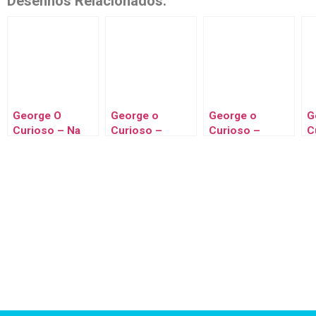
Desenhos Relacionados:
George O
George o
George o
G
Curioso – Na
Curioso –
Curioso –
C
hora certa
George e o
Cãozinho Real
G
Esquilo
u