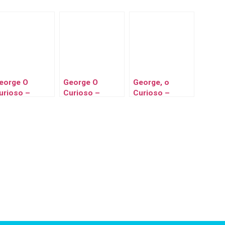
eorge O
George O
George, o
urioso –
Curioso –
Curioso –
eorge compra
Coletânea de
George é um
ma pipa
Episódios #1
ótimo amigo