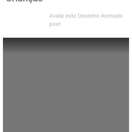
Avalie este Desenho Animado
post