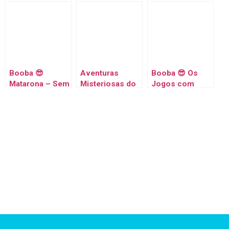
Desenhos
Desenhos
MEGA PACK 😎
Animados
Animados
LIVE 🔴
Engraçados
Engraçados
Desenhos
Para Crianças
Para Crianças
Animados
Engraçados
Para Crianças
Booba 😎
Aventuras
Booba 😎 Os
Matarona – Sem
Misteriosas do
Jogos com
Parar 😎 LIVE
Booba 😎 LIVE
Booba 😎
MEGA PACK 🔴
🔴 Desenhos
Desenhos
Desenhos
Animados
Animados
Animados
Engraçados
Engraçados
Engraçados
Para Crianças
Para Crianças
Para Crianças