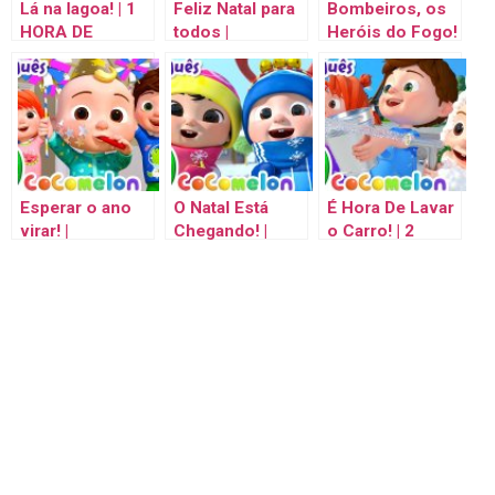
Lá na lagoa! | 1
Feliz Natal para
Bombeiros, os
HORA DE
todos |
Heróis do Fogo!
COCOMELON
Cocomelon em
| Cocomelon
BRASIL! |
Português |
Brasil | Músicas
Músicas Infantis
Músicas Infantis
Infantis e
e Desenhos
e Desenhos
Desenhos
Animados para
Animados para
Animados em
Crianças
Crianças
Português
Esperar o ano
O Natal Está
É Hora De Lavar
virar! |
Chegando! |
o Carro! | 2
Cocomelon em
Cocomelon
HORAS DE
Português |
Brasil | Músicas
COCOMELON
Músicas Infantis
Infantis e
BRASIL! |
e Desenhos
Desenhos
Músicas Infantis
Animados para
Animados para
em Português
Crianças
Crianças