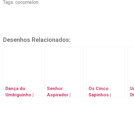
Tags: cocomelon
Desenhos Relacionados:
Dança do
Senhor
Os Cinco
U
Umbiguinho |
Aspirador |
Sapinhos |
D
Hora de Mexer o
CoComelon
Saltando com
C
Corpo! |
Animais Brasil |
CoComelon
B
CoComelon
Músicas Infantis
Brasil | Músicas
C
Brasil | Músicas
e Desenhos
Infantis e
B
Infantis em
Animados em
Desenhos em
I
Português
Português
Português
P