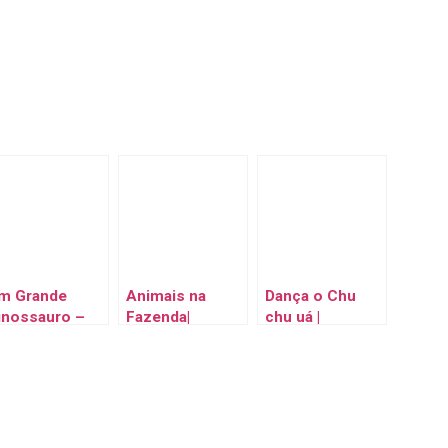
m Grande
Animais na
Dança o Chu
inossauro –
Fazenda|
chu uá |
ody e JJ
Maratona de
CoComelon
rincando |
CoComelon
Brasil | Músicas
oComelon
Brasil | Músicas
Infantis e
rasil | Músicas
Infantis e
Desenhos
nfantis em
Desenhos
Animados em
ortuguês
Animados em
Português