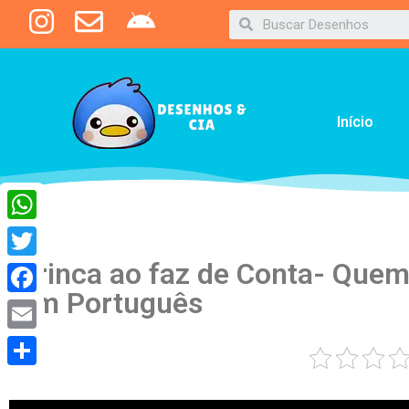
Início
WhatsApp
Brinca ao faz de Conta- Quem 
Twitter
em Português
Facebook
Email
Share