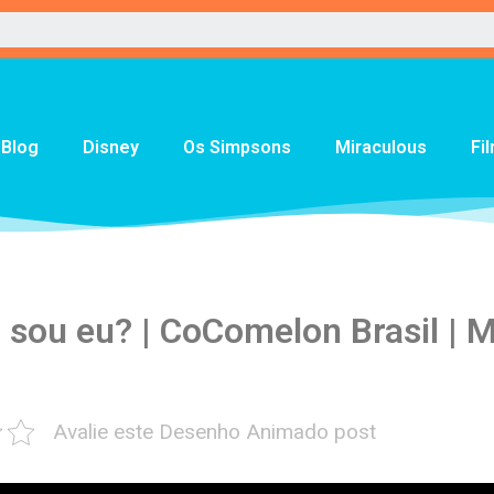
Blog
Disney
Os Simpsons
Miraculous
Fi
sou eu? | CoComelon Brasil | M
Avalie este Desenho Animado post