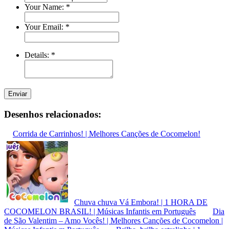
Your Name:
*
Your Email:
*
Details:
*
Enviar
Desenhos relacionados:
Corrida de Carrinhos! | Melhores Canções de Cocomelon!
Chuva chuva Vá Embora! | 1 HORA DE
COCOMELON BRASIL! | Músicas Infantis em Português
Dia
de São Valentim – Amo Vocês! | Melhores Canções de Cocomelon |