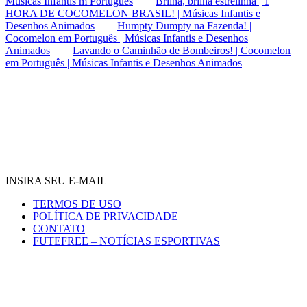
Músicas Infantis m Português
Brilha, brilha estrelinha | 1
HORA DE COCOMELON BRASIL! | Músicas Infantis e
Desenhos Animados
Humpty Dumpty na Fazenda! |
Cocomelon em Português | Músicas Infantis e Desenhos
Animados
Lavando o Caminhão de Bombeiros! | Cocomelon
em Português | Músicas Infantis e Desenhos Animados
INSIRA SEU E-MAIL
TERMOS DE USO
POLÍTICA DE PRIVACIDADE
CONTATO
FUTEFREE – NOTÍCIAS ESPORTIVAS