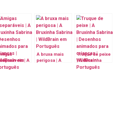
migas
A bruxa mais
Truque de peixe
nseparáveis | A
perigosa | A
| A Bruxinha
ruxinha
Bruxinha
Sabrina |
abrina |
Sabrina
Desenhos
esenhos
animados para
nimados para
crianças |
rianças
WildBrain
Português