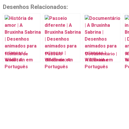
Desenhos Relacionados:
História de
Passeio
Documentário |
A
amor | A
diferente | A
A Bruxinha
i
Bruxinha
Bruxinha
Sabrina |
B
Sabrina |
Sabrina |
Desenhos
S
Desenhos
Desenhos
animados para
D
animados para
animados para
crianças |
a
crianças |
crianças |
WildBrain em
c
WildBrain em
WildBrain em
Português
Português
Português