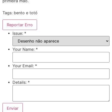
primeira mão.
Tags: bento e totó
Reportar Erro
Issue:
*
Your Name:
*
Your Email:
*
Details:
*
Enviar