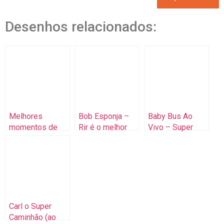
Desenhos relacionados:
Melhores
Bob Esponja –
Baby Bus Ao
momentos de
Rir é o melhor
Vivo – Super
Tom & Jerry –
remédio (Ao
Equipe de
Coletânea de
Vivo)
Resgaste, Ação!
desenhos
Carl o Super
Caminhão (ao