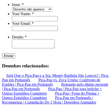
Issue:
*
Your Name:
*
Your Email:
*
Details:
*
Enviar
Desenhos relacionados:
Será Que o Pica-Pau e a Sra. Meany Ranheta São Loucos? | Pica-
Pau em Português
Pica-Pau vs. Zeca Urubu: Confronto de
Espiões | Pica-Pau em Português
Brigando pelo último presente
| Pica-Pau em Português
Pica-Pau | Pica-Pau joga boliche +
Outros Episódios Completos
Pica-Pau | Festa do Pijama +
Outros Episódios Completos
Pica-Pau em Português |
Recompensa | Compilação De 1 Hora | Desenhos Animados