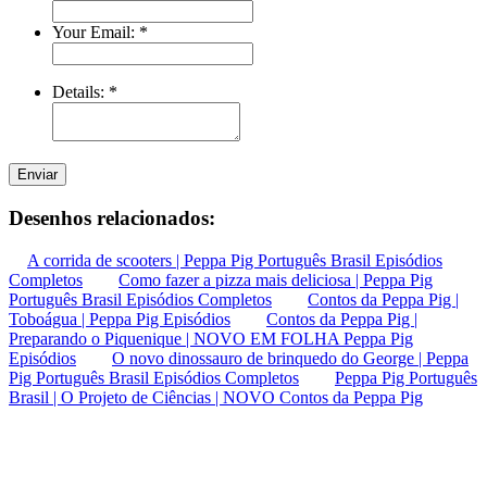
Your Email:
*
Details:
*
Enviar
Desenhos relacionados:
A corrida de scooters | Peppa Pig Português Brasil Episódios
Completos
Como fazer a pizza mais deliciosa | Peppa Pig
Português Brasil Episódios Completos
Contos da Peppa Pig |
Toboágua | Peppa Pig Episódios
Contos da Peppa Pig |
Preparando o Piquenique | NOVO EM FOLHA Peppa Pig
Episódios
O novo dinossauro de brinquedo do George | Peppa
Pig Português Brasil Episódios Completos
Peppa Pig Português
Brasil | O Projeto de Ciências | NOVO Contos da Peppa Pig