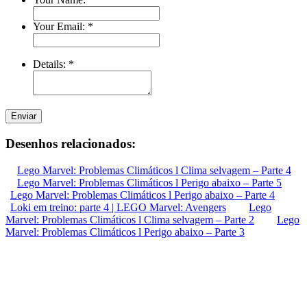
Your Email:
*
Details:
*
Enviar
Desenhos relacionados:
Lego Marvel: Problemas Climáticos l Clima selvagem – Parte 4
Lego Marvel: Problemas Climáticos l Perigo abaixo – Parte 5
Lego Marvel: Problemas Climáticos l Perigo abaixo – Parte 4
Loki em treino: parte 4 | LEGO Marvel: Avengers
Lego
Marvel: Problemas Climáticos l Clima selvagem – Parte 2
Lego
Marvel: Problemas Climáticos l Perigo abaixo – Parte 3