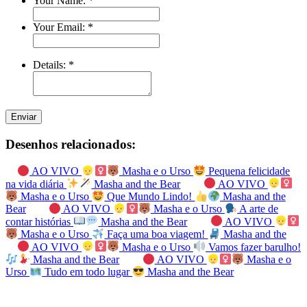
Your Name:
*
Your Email:
*
Details:
*
Enviar
Desenhos relacionados:
AO VIVO
Masha e o Urso
Pequena felicidade
na vida diária
Masha and the Bear
AO VIVO
Masha e o Urso
Que Mundo Lindo!
Masha and the
Bear
AO VIVO
Masha e o Urso
A arte de
contar histórias
Masha and the Bear
AO VIVO
Masha e o Urso
Faça uma boa viagem!
Masha and the
AO VIVO
Masha e o Urso
Vamos fazer barulho!
Masha and the Bear
AO VIVO
Masha e o
Urso
Tudo em todo lugar
Masha and the Bear