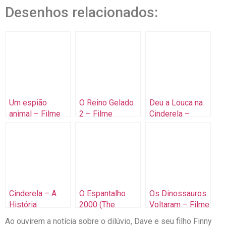
Desenhos relacionados:
Um espião
O Reino Gelado
Deu a Louca na
animal – Filme
2 – Filme
Cinderela –
completo
completo
Filme Completo
dublado
dublado
Dublado
Cinderela – A
O Espantalho
Os Dinossauros
História
2000 (The
Voltaram – Filme
Completa
Scarecrow 2000)
Completo
Ao ouvirem a notícia sobre o dilúvio, Dave e seu filho Finny