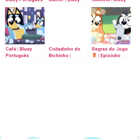
Brasil Canal
Português
Português
Oficial
Brasil Canal
Brasil Canal
Oficial
Oficial
Café | Bluey
Coitadinho do
Regras do Jogo
Português
Bichinho |
| Episódio
Brasil Canal
Borboletas |
Completo |
Oficial
Bluey Português
Bluey Português
Brasil Canal
Brasil Canal
Oficial
Oficial